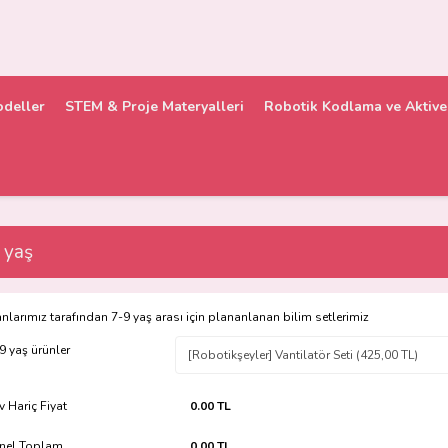
odeller
STEM & Proje Materyalleri
Robotik Kodlama ve Aktive 
 yaş
larımız tarafından 7-9 yaş arası için plananlanan bilim setlerimiz
 9 yaş ürünler
v Hariç Fiyat
0.00 TL
nel Toplam
0.00 TL