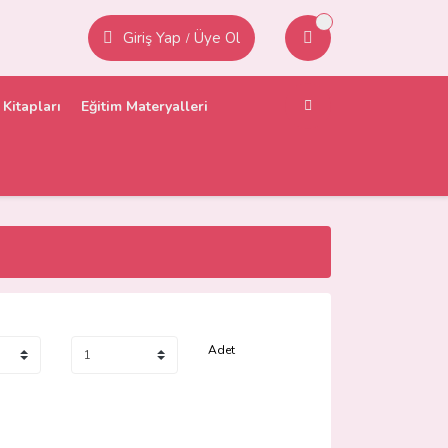
Giriş Yap
Üye Ol
/
Kitapları
Eğitim Materyalleri
Adet