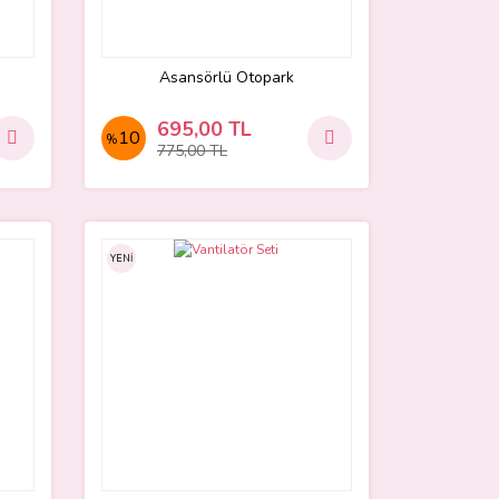
Asansörlü Otopark
695,00 TL
10
%
775,00 TL
YENİ