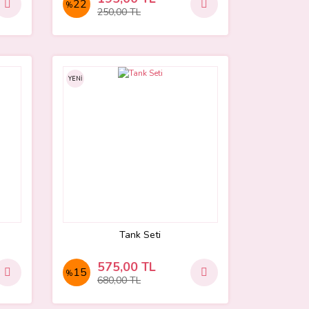
22
%
250,00 TL
YENİ
Tank Seti
575,00 TL
15
%
680,00 TL