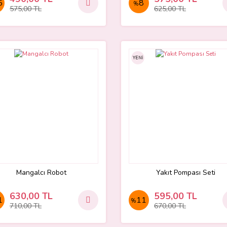
5
8
%
575,00 TL
625,00 TL
YENİ
Mangalcı Robot
Yakıt Pompası Seti
630,00 TL
595,00 TL
1
11
%
710,00 TL
670,00 TL