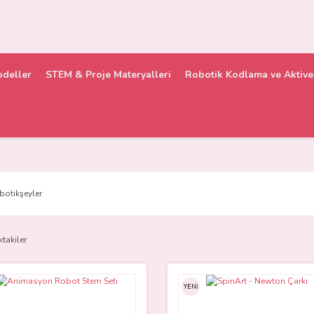
odeller
STEM & Proje Materyalleri
Robotik Kodlama ve Aktive 
botikşeyler
ktakiler
YENİ