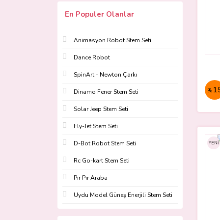
En Populer Olanlar
Animasyon Robot Stem Seti
Dance Robot
SpinArt - Newton Çarkı
1
%
Dinamo Fener Stem Seti
Solar Jeep Stem Seti
Fly-Jet Stem Seti
D-Bot Robot Stem Seti
YENİ
Rc Go-kart Stem Seti
Pır Pır Araba
Uydu Model Güneş Enerjili Stem Seti