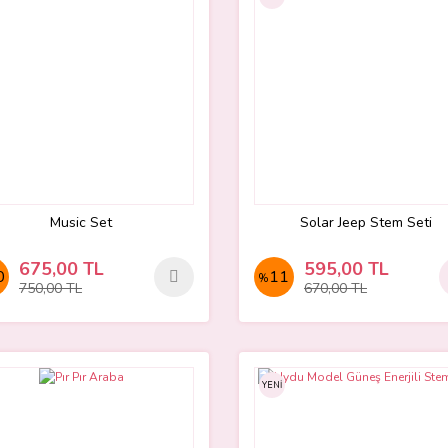
Music Set
Solar Jeep Stem Seti
675,00 TL
595,00 TL
0
11
%
750,00 TL
670,00 TL
YENİ