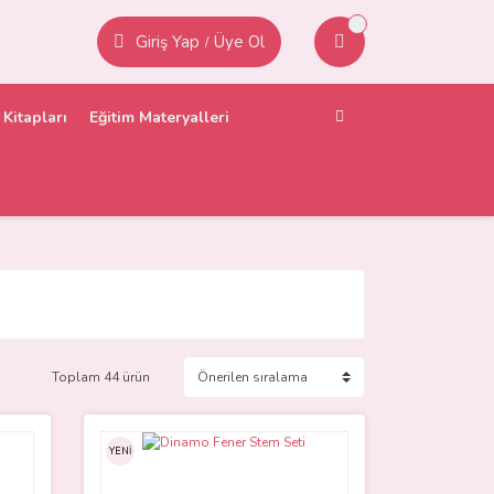
Giriş Yap
Üye Ol
/
Kitapları
Eğitim Materyalleri
Toplam 44 ürün
YENİ