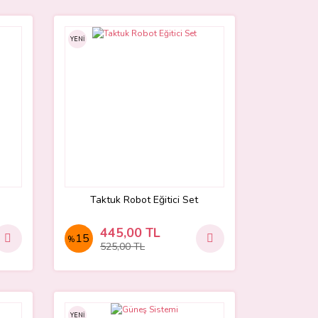
YENİ
Taktuk Robot Eğitici Set
445,00 TL
15
%
525,00 TL
YENİ