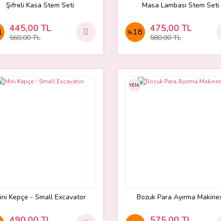
Şifreli Kasa Stem Seti
Masa Lambası Stem Seti
445,00 TL
475,00 TL
1
18
%
560,00 TL
580,00 TL
YENİ
ini Kepçe - Small Excavator
Bozuk Para Ayırma Makine
490,00 TL
575,00 TL