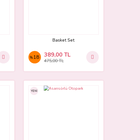
Basket Set
389,00 TL
18
%
475,00 TL
YENİ