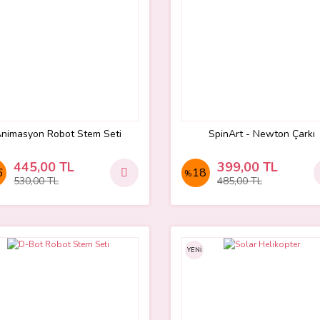
nimasyon Robot Stem Seti
SpinArt - Newton Çarkı
445,00 TL
399,00 TL
6
18
%
530,00 TL
485,00 TL
YENİ