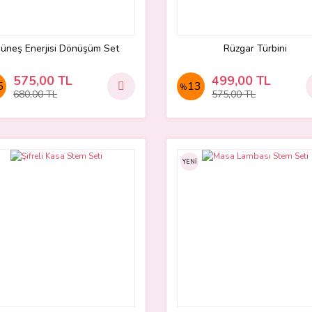
üneş Enerjisi Dönüşüm Set
Rüzgar Türbini
575,00 TL
499,00 TL
5
13
%
680,00 TL
575,00 TL
YENİ