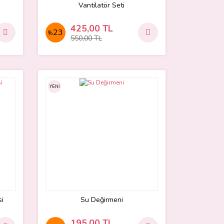
Vantilatör Seti
425,00 TL
23
%
550,00 TL
YENİ
si
Su Değirmeni
195,00 TL