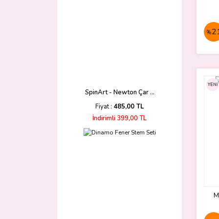
2
%
YENİ
SpinArt - Newton Çar ...
Fiyat :
485,00 TL
İndirimli 399,00 TL
M