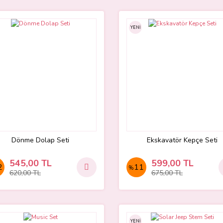
YENİ
Dönme Dolap Seti
Ekskavatör Kepçe Seti
545,00 TL
599,00 TL
2
11
%
620,00 TL
675,00 TL
YENİ