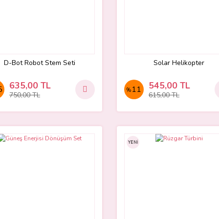
D-Bot Robot Stem Seti
Solar Helikopter
635,00 TL
545,00 TL
5
11
%
750,00 TL
615,00 TL
YENİ