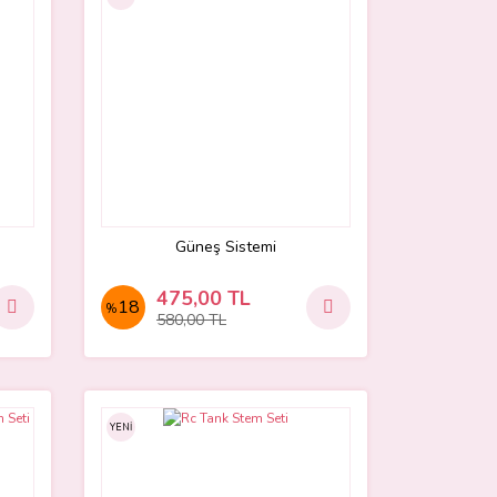
Güneş Sistemi
475,00 TL
18
%
580,00 TL
YENİ