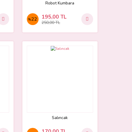
Robot Kumbara
195,00 TL
22
%
250,00 TL
Salıncak
170,00 TL