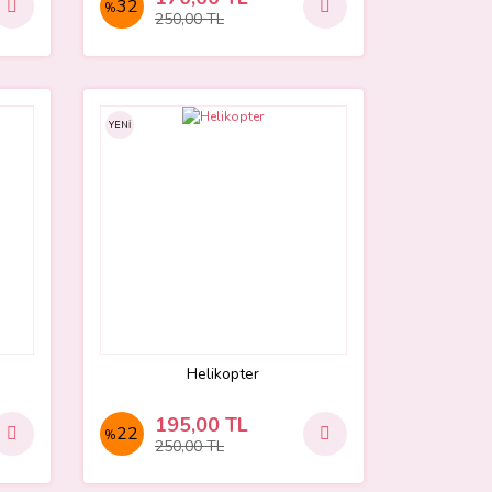
32
%
250,00 TL
YENİ
Helikopter
195,00 TL
22
%
250,00 TL