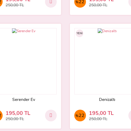
2
22
%
250,00 TL
250,00 TL
YENİ
Serender Ev
Denizaltı
195,00 TL
195,00 TL
2
22
%
250,00 TL
250,00 TL