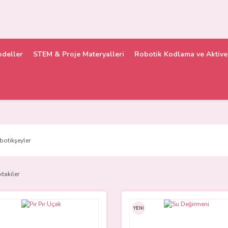
odeller
STEM & Proje Materyalleri
Robotik Kodlama ve Aktive 
botikşeyler
ktakiler
YENİ