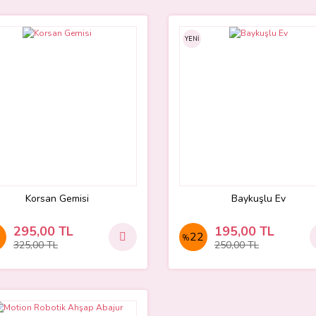
YENİ
Korsan Gemisi
Baykuşlu Ev
295,00 TL
195,00 TL
22
%
325,00 TL
250,00 TL