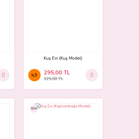
Kuş Evi (Kuş Model)
295,00 TL
9
%
325,00 TL
YENİ