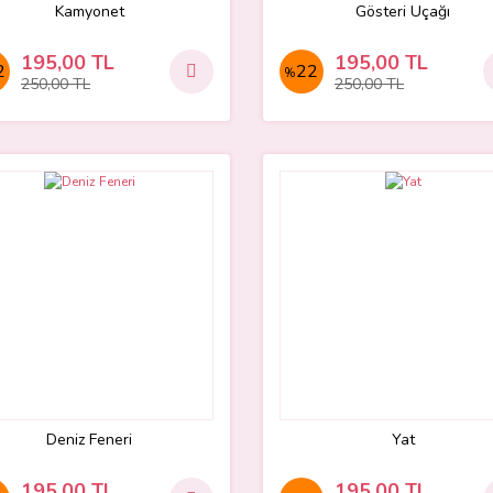
Kamyonet
Gösteri Uçağı
195,00 TL
195,00 TL
2
22
%
250,00 TL
250,00 TL
Deniz Feneri
Yat
195,00 TL
195,00 TL