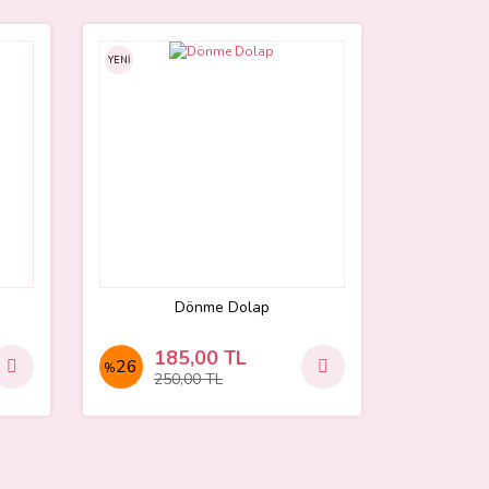
YENİ
Dönme Dolap
185,00 TL
26
%
250,00 TL