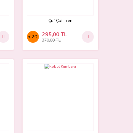
Çuf Çuf Tren
295,00 TL
20
%
370,00 TL