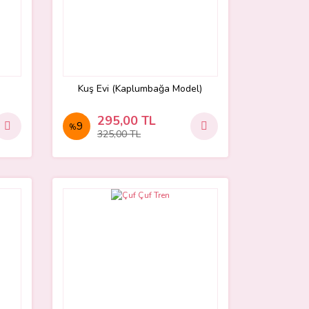
Kuş Evi (Kaplumbağa Model)
295,00 TL
9
%
325,00 TL