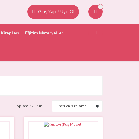
Giriş Yap
Üye Ol
/
Kitapları
Eğitim Materyalleri
Toplam 22 ürün