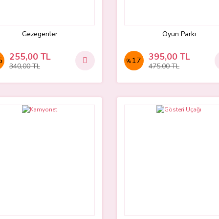
Gezegenler
Oyun Parkı
255,00 TL
395,00 TL
5
17
%
340,00 TL
475,00 TL