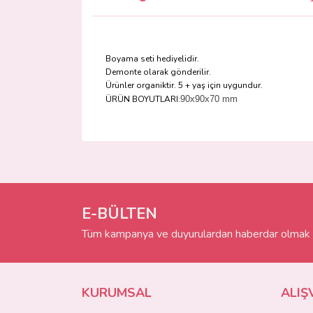
Boyama seti hediyelidir.
Demonte olarak gönderilir.
Ürünler organiktir. 5 + yaş için uygundur.
ÜRÜN BOYUTLARI:
90x90x70 mm
Bu ürünün fiyat bilgisi, resim, ürün açıklamalarında 
Görüş ve önerileriniz için teşekkür ederiz.
Ürün resmi kalitesiz, bozuk veya görüntülenemiyo
Ürün açıklamasında eksik bilgiler bulunuyor.
E-BÜLTEN
Ürün bilgilerinde hatalar bulunuyor.
Tüm kampanya ve duyurulardan haberdar olmak i
Ürün fiyatı diğer sitelerden daha pahalı.
Bu ürüne benzer farklı alternatifler olmalı.
KURUMSAL
ALIŞ