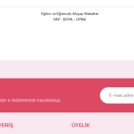
Eğitici ve Eğlenceli Ahşap Maketler
YAP - BOYA - OYNA
ve diğer konularda yetersiz gördüğünüz noktaları öneri formunu kullanarak taraf
Bu ürüne ilk yorumu siz yapın!
r.
Yorum Yaz
çin e-bültenimize kaydolunuz.
VERİŞ
ÜYELİK