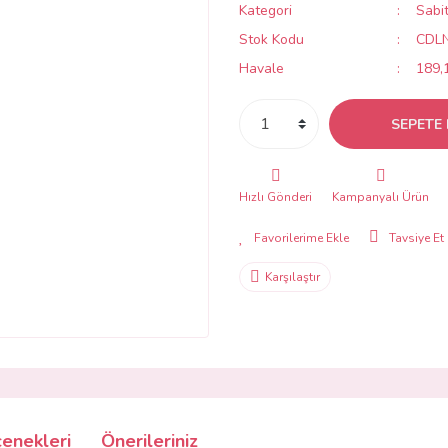
Kategori
Sabi
Stok Kodu
CDL
Havale
189,1
SEPETE 
Hızlı Gönderi
Kampanyalı Ürün
Tavsiye Et
Karşılaştır
çenekleri
Önerileriniz