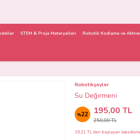
odeller
STEM & Proje Materyalleri
Robotik Kodlama ve Aktive 
Robotikşeyler
Su Değirmeni
195,00 TL
22
%
250,00 TL
19,21 TL den başlayan taksitlerl