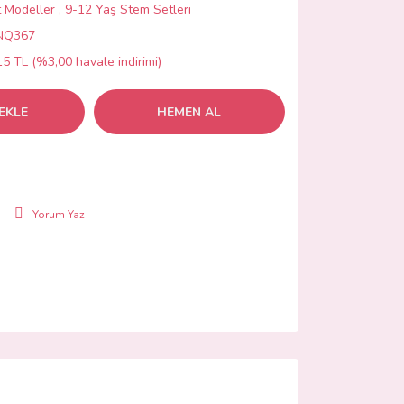
t Modeller
,
9-12 Yaş Stem Setleri
NQ367
5 TL (%3,00 havale indirimi)
EKLE
HEMEN AL
Yorum Yaz